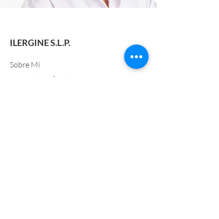
ILERGINE S.L.P.
Sobre Mí
Ginecología & Obstetricia
Reproducción
Mutuas
Citas Online
Blog
Contacto
Conéctate
Únase a nuestro boletín para recibir
información valiosa directamente en su
buzón de correo.