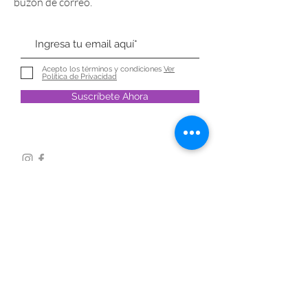
buzón de correo.
Acepto los términos y condiciones
Ver
Política de Privacidad
Suscríbete Ahora
Contacto
Carrer Nou, 14. Piso 2 B. (25002) Lleida.
Tel:
973-237-515
info@godinoconte.com
Aviso Legal