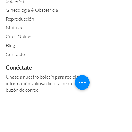
Sobre Mí
Ginecología & Obstetricia
Reproducción
Mutuas
Citas Online
Blog
Contacto
Conéctate
Únase a nuestro boletín para recibir
información valiosa directamente en su
buzón de correo.
Acepto los términos y condiciones
Ver
Política de Privacidad
Suscríbete Ahora