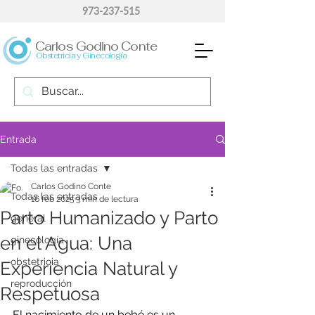
973-237-515
Carlos Godino Conte
Obstetricia y Ginecología
Entrada
Todas las entradas
Carlos Godino Conte
Todas las entradas
16 feb 2025
3 min de lectura
Parto Humanizado y Parto
general
en el Agua: Una
ginecología
obstetricia
Experiencia Natural y
reproducción
Respetuosa
El nacimiento de un bebé es un 