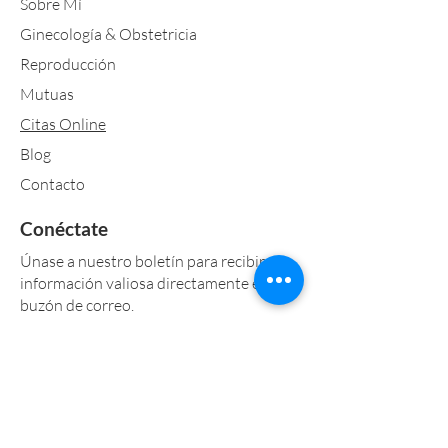
Sobre Mí
Ginecología & Obstetricia
Reproducción
Mutuas
Citas Online
Blog
Contacto
Conéctate
Únase a nuestro boletín para recibir
información valiosa directamente en su
buzón de correo.
Acepto los términos y condiciones
Ver
Política de Privacidad
Suscríbete Ahora