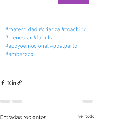
#maternidad
#crianza
#coaching
#bienestar
#familia
#apoyoemocional
#postparto
#embarazo
Ver todo
Entradas recientes