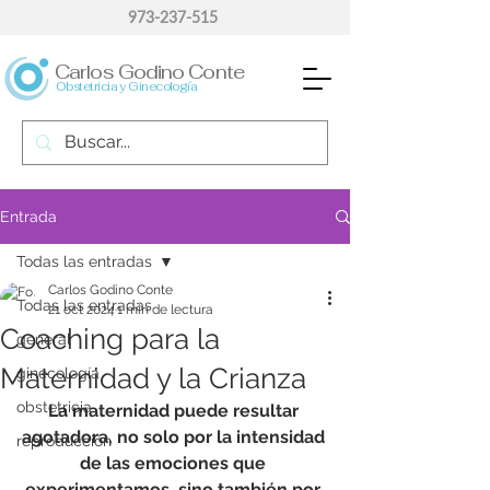
973-237-515
Carlos Godino Conte
Obstetricia y Ginecología
Entrada
Todas las entradas
Carlos Godino Conte
Todas las entradas
21 oct 2024
1 min de lectura
Coaching para la
general
Maternidad y la Crianza
ginecología
obstetricia
La maternidad puede resultar 
agotadora, no solo por la intensidad 
reproducción
de las emociones que 
experimentamos, sino también por 