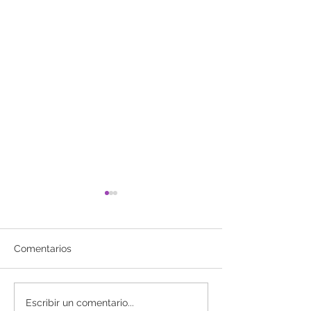
Comentarios
Estética en Ginecología.
La FDA Cambia
Escribir un comentario...