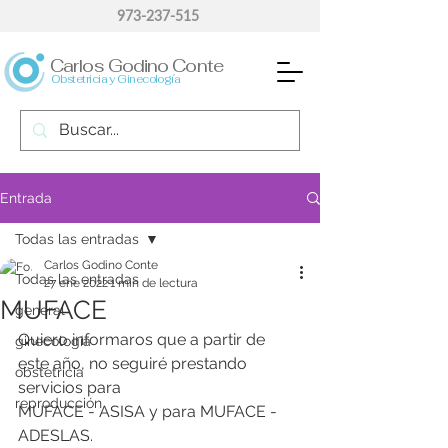
973-237-515
Carlos Godino Conte
Obstetricia y Ginecología
Entrada
Todas las entradas
Carlos Godino Conte
Todas las entradas
27 ene 2022
1 min de lectura
MUFACE
general
Quiero informaros que a partir de 
ginecología
este año, no seguiré prestando 
obstetricia
servicios para 
reproducción
MUFACE - ASISA y para MUFACE - 
ADESLAS. 