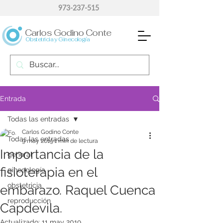
973-237-515
Carlos Godino Conte
Obstetricia y Ginecología
Entrada
Todas las entradas
Carlos Godino Conte
Todas las entradas
9 may 2019
1 min de lectura
Importancia de la
general
fisioterapia en el
ginecología
obstetricia
embarazo. Raquel Cuenca
reproducción
Capdevila.
Actualizado:
11 may 2019