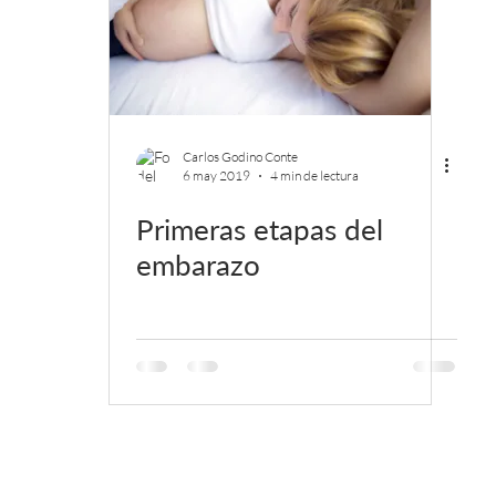
Carlos Godino Conte
6 may 2019
4 min de lectura
Primeras etapas del
embarazo