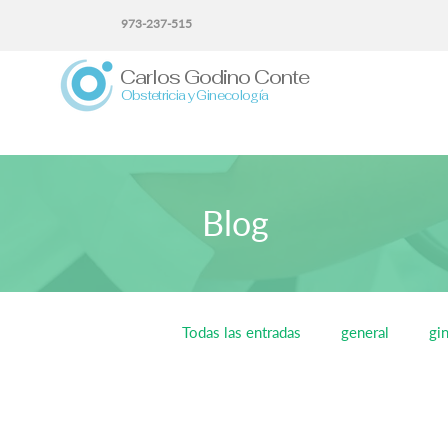
973-237-515
Carlos Godino Conte
Obstetricia y Ginecología
Blog
Todas las entradas
general
gi