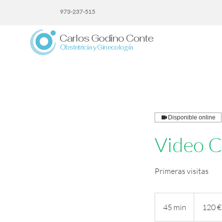
973-237-515
Carlos Godino Conte
Obstetricia y Ginecología
Disponible online
Video C
Primeras visitas
120
euros
45 min
4
120 €
5