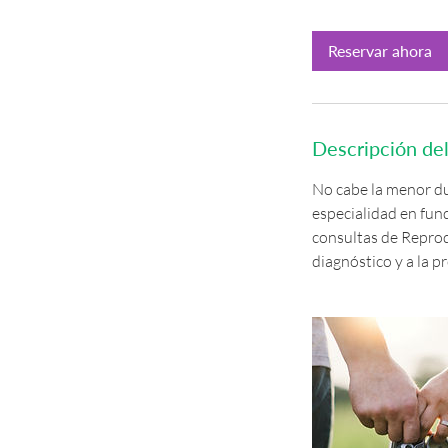
m
Reservar ahora
i
n
Descripción del
No cabe la menor du
especialidad en fun
consultas de Reprodu
diagnóstico y a la p