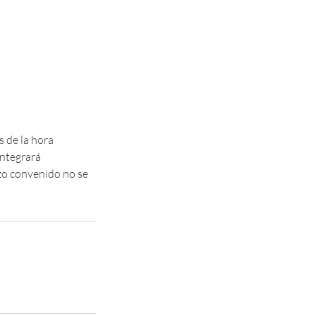
s de la hora
integrará
azo convenido no se