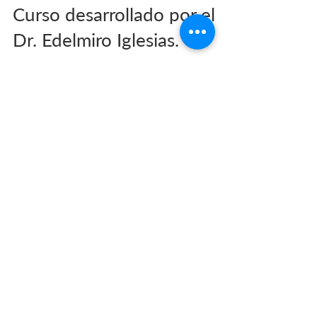
Mejora tu calidad de vida.
Curso desarrollado por el
Dr. Edelmiro Iglesias.
https://mailchi.mp/0be37c86fec5/mejora-tu-
calidad-de-vida Me complace invitaros a
informaros sobre el curso que ha desarrollado
el Dr....
ILERGINE S.L.P.
Sobre Mí
Ginecología & Obstetricia
Reproducción