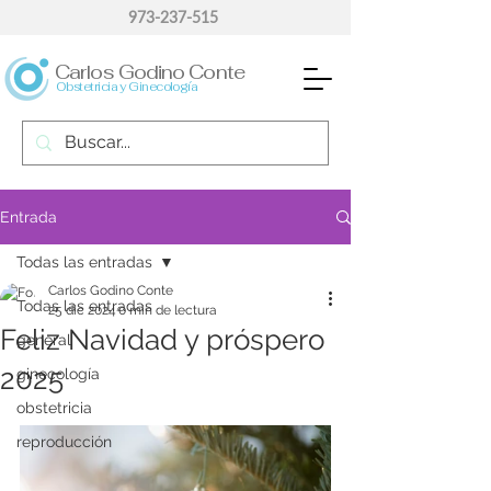
973-237-515
Carlos Godino Conte
Obstetricia y Ginecología
Entrada
Todas las entradas
Carlos Godino Conte
Todas las entradas
25 dic 2024
0 min de lectura
Feliz Navidad y próspero
general
2025
ginecología
obstetricia
reproducción